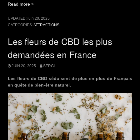
Read more
“Une
visite
à
UPDATED:
juin 20, 2025
Ferrari
CATEGORIES:
ATTRACTIONS
World
à
Les fleurs de CBD les plus
Abu
Dhabi”
demandées en France
JUIN 20, 2025
SERGI
Les fleurs de CBD séduisent de plus en plus de Français
en quête de bien-être naturel.