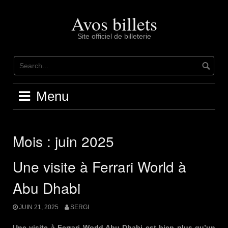
Skip
Avos billets
to
content
Site officiel de billeterie
Menu
Mois : juin 2025
Une visite à Ferrari World à
Abu Dhabi
JUIN 21, 2025
SERGI
Une visite à Ferrari World Abu Dhabi est bien plus qu’un