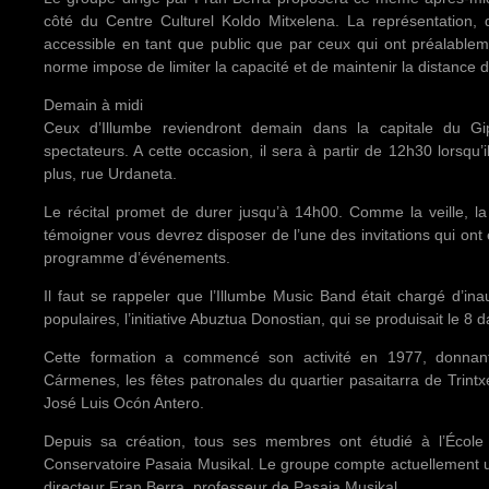
côté du Centre Culturel Koldo Mitxelena. La représentation,
accessible en tant que public que par ceux qui ont préalableme
norme impose de limiter la capacité et de maintenir la distance 
Demain à midi
Ceux d’Illumbe reviendront demain dans la capitale du Gi
spectateurs. A cette occasion, il sera à partir de 12h30 lorsqu’
plus, rue Urdaneta.
Le récital promet de durer jusqu’à 14h00. Comme la veille, la
témoigner vous devrez disposer de l’une des invitations qui ont 
programme d’événements.
Il faut se rappeler que l’Illumbe Music Band était chargé d’in
populaires, l’initiative Abuztua Donostian, qui se produisait le 8 
Cette formation a commencé son activité en 1977, donnant
Cármenes, les fêtes patronales du quartier pasaitarra de Trintxer
José Luis Ocón Antero.
Depuis sa création, tous ses membres ont étudié à l’École
Conservatoire Pasaia Musikal. Le groupe compte actuellement u
directeur Fran Berra, professeur de Pasaia Musikal.