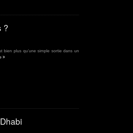
et
déroulement
d’une
séance”
s ?
est bien plus qu’une simple sortie dans un
re
“Pourquoi
visiter
Disneyland
Paris
?”
 Dhabi