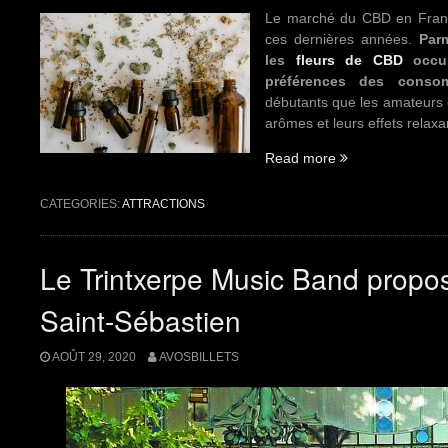
Le marché du CBD en Franc
ces dernières années.
Parm
les
fleurs de CBD
occup
préférences des consom
débutants que les amateurs e
arômes et leurs effets relaxa
Read more
“Les
fleurs
de
CATEGORIES:
ATTRACTIONS
CBD
les
plus
Le Trintxerpe Music Band propo
demandées
en
Saint-Sébastien
France”
AOÛT 29, 2020
AVOSBILLETS