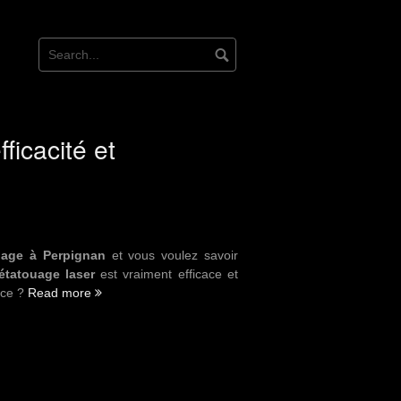
ficacité et
uage à Perpignan
et vous voulez savoir
étatouage laser
est vraiment efficace et
nce ?
Read more
“Détatouage
à
Perpignan
:
prix,
efficacité