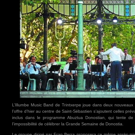
L’Illumbe Music Band de Trintxerpe joue dans deux nouveaux 
l’offre d’hier au centre de Saint-Sébastien s’ajoutent celles pr
inclus dans le programme Abuztua Donostian, qui tente de 
l’impossibilité de célébrer la Grande Semaine de Donostia.
Le groupe dirigé par Fran Berra proposera ce même après-midi