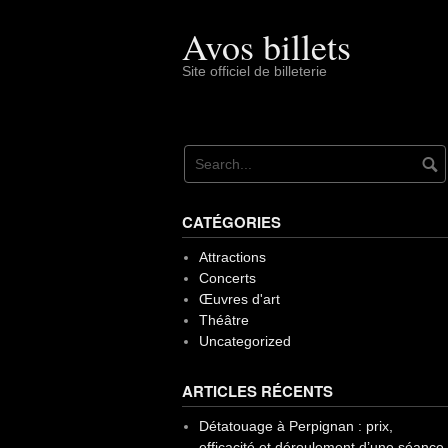
Skip
Avos billets
to
content
Site officiel de billeterie
CATÉGORIES
Attractions
Concerts
Œuvres d'art
Théâtre
Uncategorized
ARTICLES RÉCENTS
Détatouage à Perpignan : prix,
efficacité et déroulement d’une séance