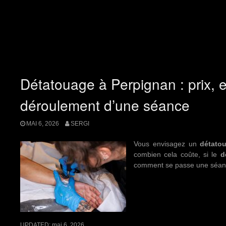
Détatouage à Perpignan : prix, ef
déroulement d’une séance
MAI 6, 2026
SERGI
Vous envisagez un
détato
combien cela coûte, si le
d
comment se passe une séa
UPDATED:
mai 6, 2026