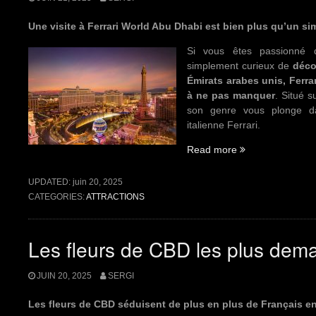
Une visite à Ferrari World Abu Dhabi est bien plus qu’un s
Si vous êtes passionné d
simplement curieux de
déco
Émirats arabes unis, Ferra
à ne pas manquer
. Situé s
son genre vous plonge da
italienne Ferrari.
Read more
“Une
visite
à
UPDATED:
juin 20, 2025
Ferrari
CATEGORIES:
ATTRACTIONS
World
à
Abu
Les fleurs de CBD les plus de
Dhabi”
JUIN 20, 2025
SERGI
Les fleurs de CBD séduisent de plus en plus de Français en