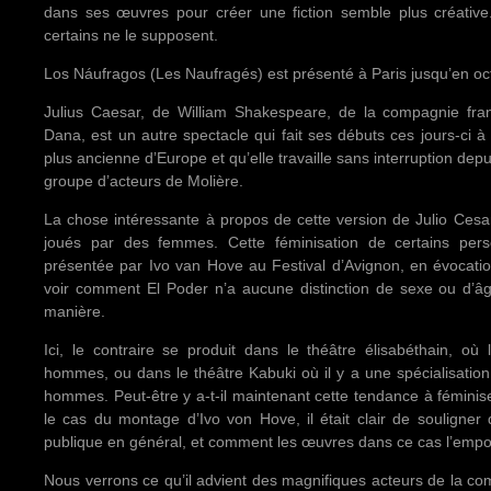
dans ses œuvres pour créer une fiction semble plus créative
certains ne le supposent.
Los Náufragos (Les Naufragés) est présenté à Paris jusqu’en oc
Julius Caesar, de William Shakespeare, de la compagnie fra
Dana, est un autre spectacle qui fait ses débuts ces jours-ci à
plus ancienne d’Europe et qu’elle travaille sans interruption depui
groupe d’acteurs de Molière.
La chose intéressante à propos de cette version de Julio Cesar 
joués par des femmes. Cette féminisation de certains per
présentée par Ivo van Hove au Festival d’Avignon, en évocati
voir comment El Poder n’a aucune distinction de sexe ou d’
manière.
Ici, le contraire se produit dans le théâtre élisabéthain, où
hommes, ou dans le théâtre Kabuki où il y a une spécialisatio
hommes. Peut-être y a-t-il maintenant cette tendance à fémini
le cas du montage d’Ivo von Hove, il était clair de souligner 
publique en général, et comment les œuvres dans ce cas l’empor
Nous verrons ce qu’il advient des magnifiques acteurs de la co