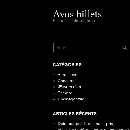
Skip
Avos billets
to
content
Site officiel de billeterie
CATÉGORIES
Attractions
Concerts
Œuvres d'art
Théâtre
Uncategorized
ARTICLES RÉCENTS
Détatouage à Perpignan : prix,
efficacité et déroulement d’une séance