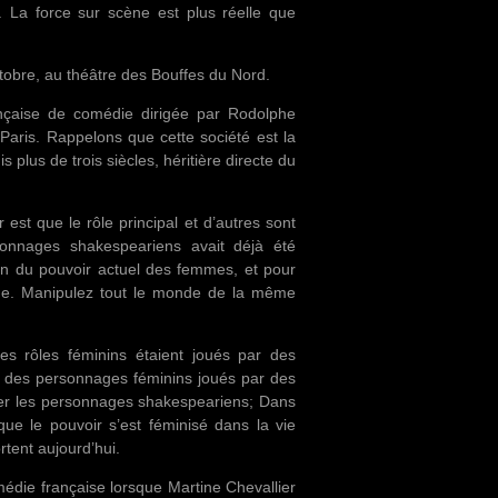
. La force sur scène est plus réelle que
tobre, au théâtre des Bouffes du Nord.
nçaise de comédie dirigée par Rodolphe
 Paris. Rappelons que cette société est la
s plus de trois siècles, héritière directe du
est que le rôle principal et d’autres sont
sonnages shakespeariens avait déjà été
on du pouvoir actuel des femmes, et pour
âge. Manipulez tout le monde de la même
 les rôles féminins étaient joués par des
n des personnages féminins joués par des
ser les personnages shakespeariens; Dans
que le pouvoir s’est féminisé dans la vie
tent aujourd’hui.
médie française lorsque Martine Chevallier