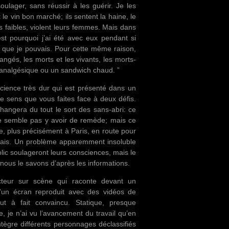
oulager, sans réussir à les guérir. Je les
t le vin bon marché; ils sentent la haine, le
lus faibles, violent leurs femmes. Mais dans
st pourquoi j’ai été avec eux pendant si
t que je pouvais. Pour cette même raison,
ngés, les morts et les vivants, les morts-
n analgésique ou un sandwich chaud. ”
science très dur qui est présenté dans un
e sens que vous faites face à deux défis.
changera du tout le sort des sans-abri: ce
l ne semble pas y avoir de remède; mais ce
e, plus précisément à Paris, en route pour
amais. Un problème apparemment insoluble
blic soulageront leurs consciences, mais le
 nous le savons d’après les informations.
teur sur scène qui raconte devant un
u’un écran reproduit avec des vidéos de
t à fait convaincu. Statique, presque
te, je n’ai vu l’avancement du travail qu’en
ntègre différents personnages déclassifiés